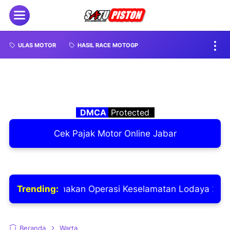
ULAS MOTOR
HASIL RACE MOTOGP
DMCA
Protected
Cek Pajak Motor Online Jabar
Laksanakan Operasi Keselamatan Lodaya 2026
Trending:
Beranda
Warta