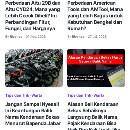
Perbedaan Aitu 29B dan
Perbedaan American
Aitu CYD24, Mana yang
Tools dan AMTool, Mana
Lebih Cocok Dibeli? Ini
yang Lebih Bagus untuk
Perbandingan Fitur,
Kebutuhan Bengkel dan
Fungsi, dan Harganya
Rumah?
By
Rivenes
01 Agu, 2026
By
Rivenes
27 Jul, 2026
•
•
Tips dan Trik
•
Warta
Tips dan Trik
•
Warta
Jangan Sampai Nyesal!
Alasan Beli Kendaraan
Ini Keuntungan Balik
Bekas Sebaiknya
Nama Kendaraan Bekas
Langsung Balik Nama,
Menurut Bapenda Jabar
Pajak Kendaraan Bisa
Naik Dua Kali Lipat Jika