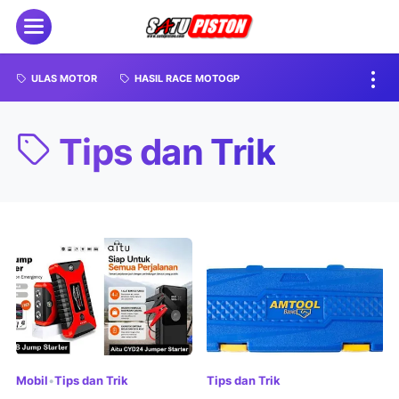
ULAS MOTOR
HASIL RACE MOTOGP
Tips dan Trik
Mobil
•
Tips dan Trik
Tips dan Trik