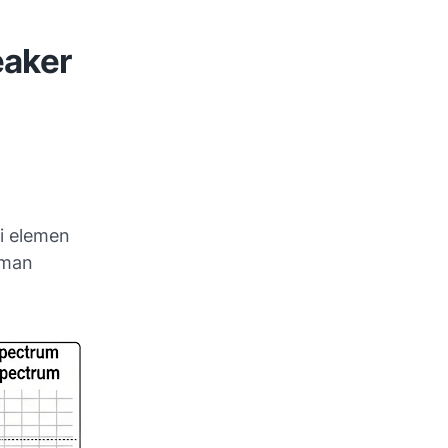
eaker
i elemen
aman