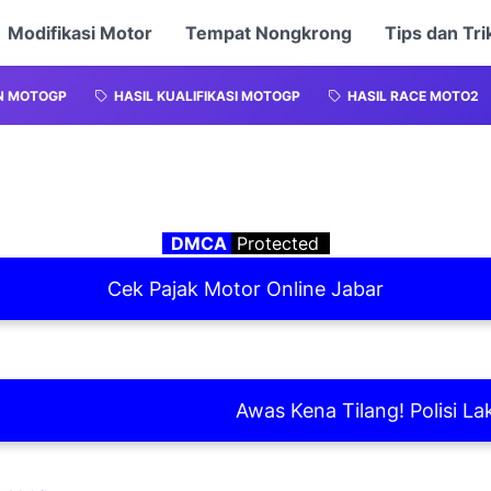
Modifikasi Motor
Tempat Nongkrong
Tips dan Tri
N MOTOGP
HASIL KUALIFIKASI MOTOGP
HASIL RACE MOTO2
DMCA
Protected
Cek Pajak Motor Online Jabar
Awas Kena Tilang! Polisi Laksana