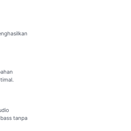
enghasilkan
bahan
timal.
udio
 bass tanpa