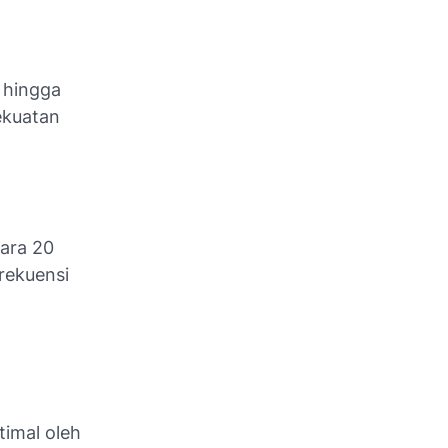
 hingga
ekuatan
tara 20
rekuensi
imal oleh