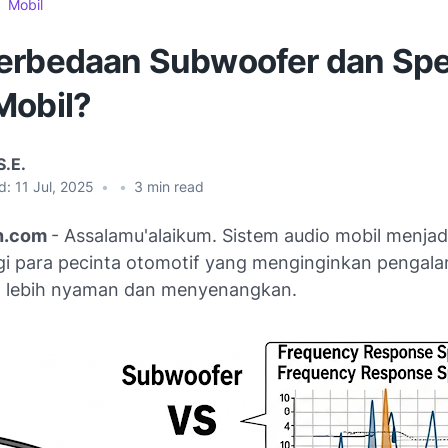
Mobil
erbedaan Subwoofer dan Sp
Mobil?
S.E.
d:
11 Jul, 2025
•
•
3
min read
on.com
- Assalamu'alaikum. Sistem audio mobil menjad
gi para pecinta otomotif yang menginginkan pengal
 lebih nyaman dan menyenangkan.