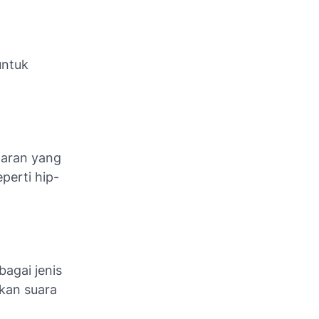
untuk
taran yang
perti hip-
agai jenis
kan suara