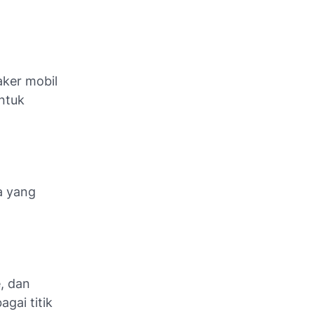
aker mobil
ntuk
a yang
e, dan
gai titik