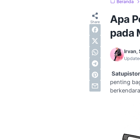
Beranda
Apa P
pada 
Irvan, 
Update
Satupist
penting ba
berkendara