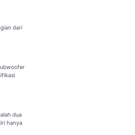
gian dari
subwoofer
fikasi
alah dua
iri hanya