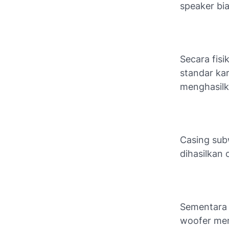
speaker bia
Secara fis
standar ka
menghasilk
Casing sub
dihasilkan 
Sementara i
woofer memi