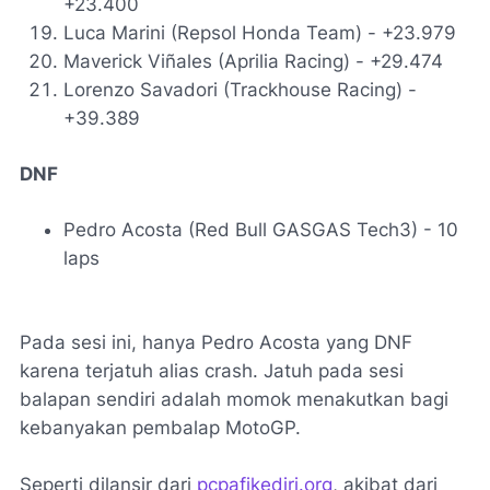
+23.400
Luca Marini (Repsol Honda Team) - +23.979
Maverick Viñales (Aprilia Racing) - +29.474
Lorenzo Savadori (Trackhouse Racing) -
+39.389
DNF
Pedro Acosta (Red Bull GASGAS Tech3) - 10
laps
Pada sesi ini, hanya Pedro Acosta yang DNF
karena terjatuh alias crash. Jatuh pada sesi
balapan sendiri adalah momok menakutkan bagi
kebanyakan pembalap MotoGP.
Seperti dilansir dari
pcpafikediri.org
, akibat dari