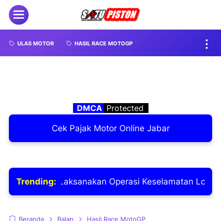
ULAS MOTOR
HASIL RACE MOTOGP
DMCA
Protected
Cek Pajak Motor Online Jabar
isi Laksanakan Operasi Keselamatan Lodaya 2026
Trending:
Beranda
Balap
Hasil Race MotoGP