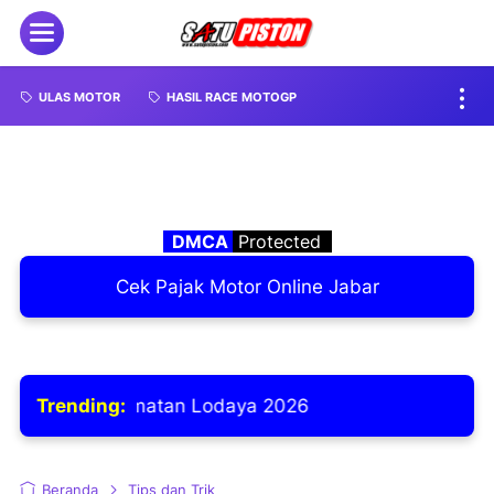
ULAS MOTOR
HASIL RACE MOTOGP
DMCA
Protected
Cek Pajak Motor Online Jabar
elamatan Lodaya 2026
Trending:
Beranda
Tips dan Trik