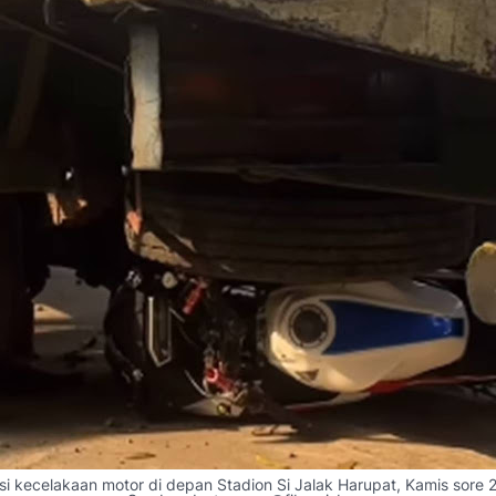
asi kecelakaan motor di depan Stadion Si Jalak Harupat, Kamis sore 