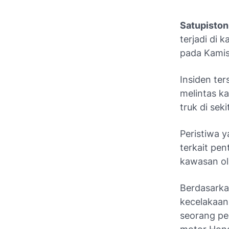
Satupisto
terjadi di
pada Kamis
Insiden te
melintas k
truk di seki
Peristiwa y
terkait pe
kawasan ol
Berdasarkan
kecelakaan
seorang pe