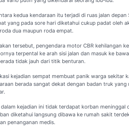
a Vario putih yang dikendarai seorang ibu-ibu.
tara kedua kendaraan itu terjadi di ruas jalan depan 
at yang pada sore hari diketahui cukup padat oleh ak
roda dua maupun roda empat.
rakan tersebut, pengendara motor CBR kehilangan ke
ornya terpental ke arah sisi jalan dan masuk ke baw
erada tidak jauh dari titik benturan.
lokasi kejadian sempat membuat panik warga sekitar 
daraan berada sangat dekat dengan badan truk yang 
ar.
dalam kejadian ini tidak terdapat korban meninggal 
rban diketahui langsung dibawa ke rumah sakit terde
an penanganan medis.