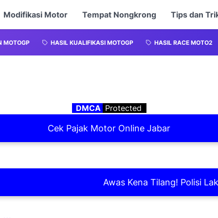
Modifikasi Motor
Tempat Nongkrong
Tips dan Tri
N MOTOGP
HASIL KUALIFIKASI MOTOGP
HASIL RACE MOTO2
DMCA
Protected
Cek Pajak Motor Online Jabar
Awas Kena Tilang! Polisi Laksana