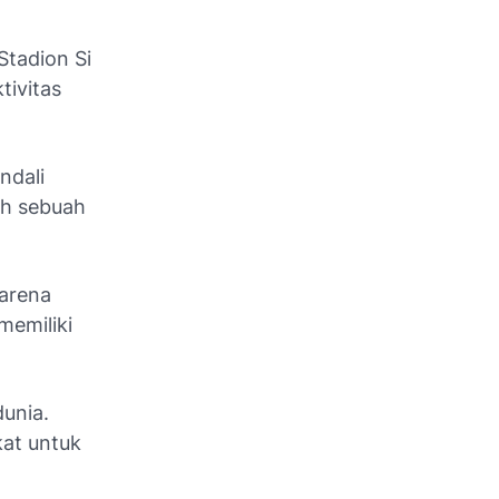
Stadion Si
tivitas
ndali
ah sebuah
karena
memiliki
dunia.
kat untuk