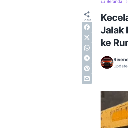
Beranda
Kecel
Jalak
ke Ru
Riven
Update