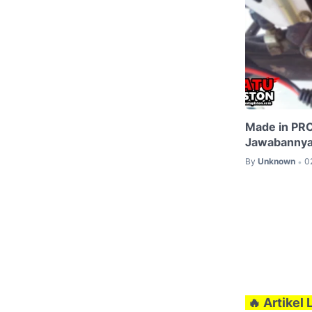
Made in PRC
Jawabanny
By
Unknown
0
•
🔥 Artikel L