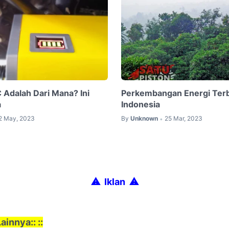
 Adalah Dari Mana? Ini
Perkembangan Energi Terb
a
Indonesia
2 May, 2023
By
Unknown
25 Mar, 2023
•
⚠ Iklan
⚠
ainnya:: ::