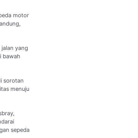
epeda motor
Bandung,
 jalan yang
di bawah
di sorotan
itas menuju
sbray,
darai
ngan sepeda