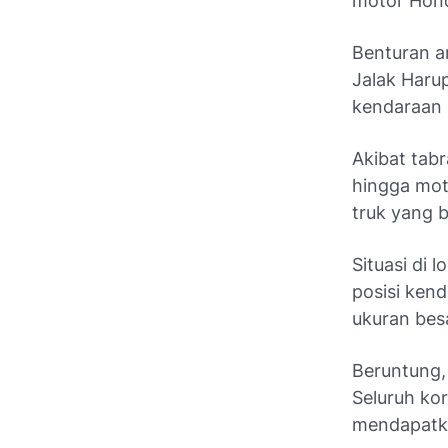
motor Hond
Benturan an
Jalak Harup
kendaraan 
Akibat tab
hingga mot
truk yang b
Situasi di 
posisi ken
ukuran bes
Beruntung, 
Seluruh ko
mendapatk