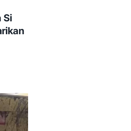
 Si
arikan