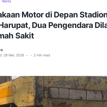
Warta
akaan Motor di Depan Stadion
 Harupat, Dua Pengendara Dil
mah Sakit
es
d:
28 Mei, 2026
•
•
2
min read