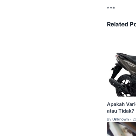
***
Related P
Apakah Vari
atau Tidak?
By
Unknown
2
•