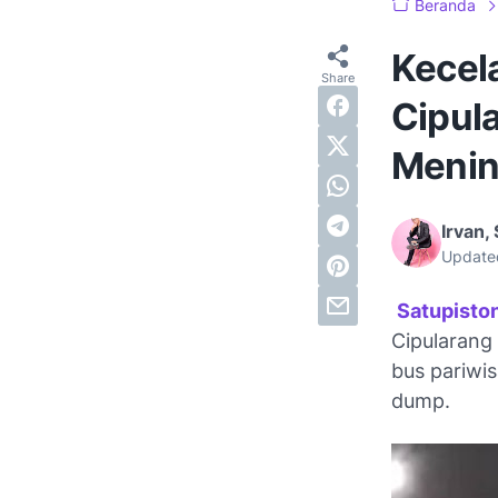
Beranda
Kecel
Cipula
Menin
Irvan, 
Update
Satupisto
Cipularang
bus pariwi
dump.