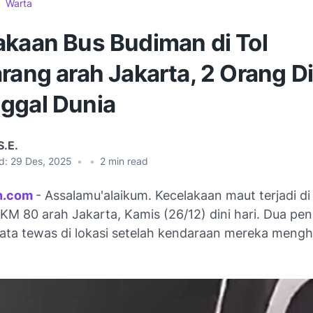
Warta
akaan Bus Budiman di Tol
rang arah Jakarta, 2 Orang D
ggal Dunia
S.E.
d:
29 Des, 2025
•
•
2
min read
n.com
- Assalamu'alaikum. Kecelakaan maut terjadi d
 KM 80 arah Jakarta, Kamis (26/12) dini hari. Dua p
sata tewas di lokasi setelah kendaraan mereka meng