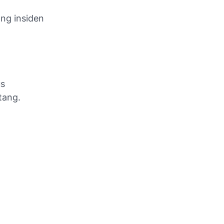
ang insiden
us
tang.