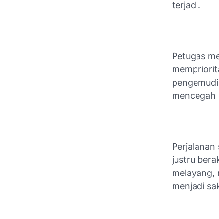
terjadi.
Petugas me
mempriorit
pengemudi 
mencegah k
Perjalanan
justru ber
melayang, 
menjadi sak