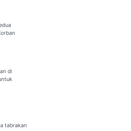
kedua
Korban
an di
untuk
t
wa tabrakan