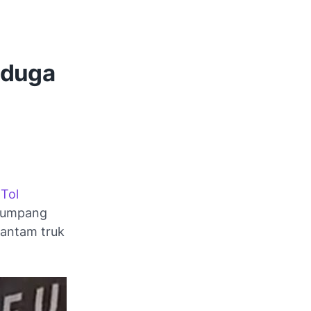
iduga
i
Tol
enumpang
hantam truk