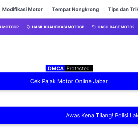
Modifikasi Motor
Tempat Nongkrong
Tips dan Tri
N MOTOGP
HASIL KUALIFIKASI MOTOGP
HASIL RACE MOTO2
DMCA
Protected
Cek Pajak Motor Online Jabar
Awas Kena Tilang! Polisi Laksana