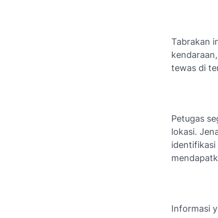
Tabrakan i
kendaraan,
tewas di te
Petugas se
lokasi. Je
identifikas
mendapatk
Informasi 