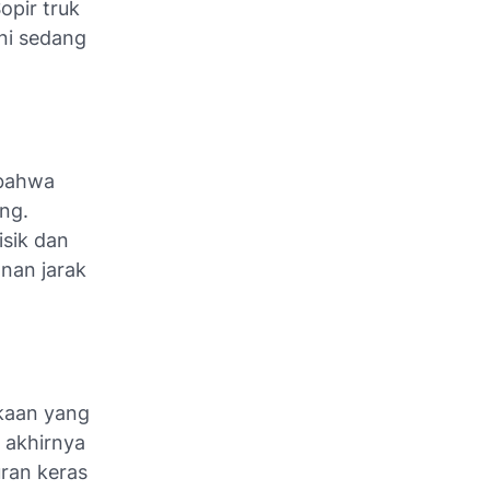
opir truk
ini sedang
 bahwa
ng.
isik dan
nan jarak
kaan yang
 akhirnya
uran keras