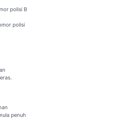
mor polisi B
mor polisi
aan
eras.
anan
emula penuh