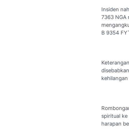
Insiden nah
7363 NGA m
mengangkut
B 9354 FYT d
Keterangan
disebabkan
kehilangan
Rombongan p
spiritual 
harapan be