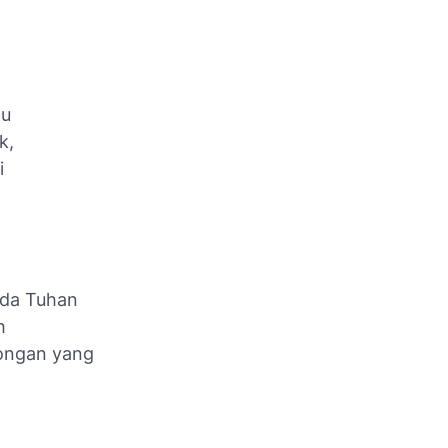
lu
k,
i
ada Tuhan
h
ongan yang