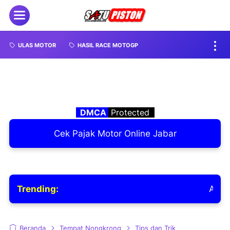
ULAS MOTOR
HASIL RACE MOTOGP
DMCA
Protected
Cek Pajak Motor Online Jabar
Trending:
Awas Kena Tilang
Beranda
Tempat Nongkrong
Tips dan Trik