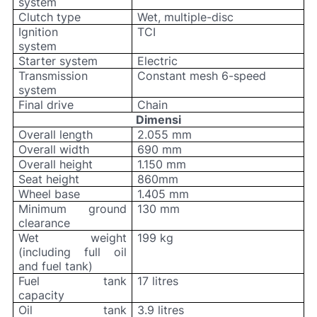
system
Clutch type
Wet, multiple-disc
Ignition
TCI
system
Starter system
Electric
Transmission
Constant mesh 6-speed
system
Final drive
Chain
Dimensi
Overall length
2.055 mm
Overall width
690 mm
Overall height
1.150 mm
Seat height
860mm
Wheel base
1.405 mm
Minimum ground
130 mm
clearance
Wet weight
199 kg
(including full oil
and fuel tank)
Fuel tank
17 litres
capacity
Oil tank
3.9 litres