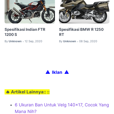
Spesifikasi Indian FTR
Spesifikasi BMW R 1250
1200 S
RT
By
Unknown
12 Sep, 2020
By
Unknown
08 Sep, 2020
•
•
⚠ Iklan
⚠
🔥 Artikel Lainnya:: ::
6 Ukuran Ban Untuk Velg 140x17, Cocok Yang
Mana Nih?