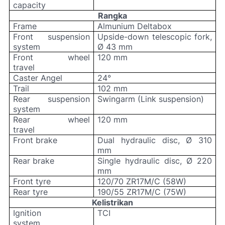
capacity
Rangka
Frame
Almunium Deltabox
Front suspension
Upside-down telescopic fork,
system
Ø 43 mm
Front wheel
120 mm
travel
Caster Angel
24°
Trail
102 mm
Rear suspension
Swingarm (Link suspension)
system
Rear wheel
120 mm
travel
Front brake
Dual hydraulic disc, Ø 310
mm
Rear brake
Single hydraulic disc, Ø 220
mm
Front tyre
120/70 ZR17M/C (58W)
Rear tyre
190/55 ZR17M/C (75W)
Kelistrikan
Ignition
TCI
system