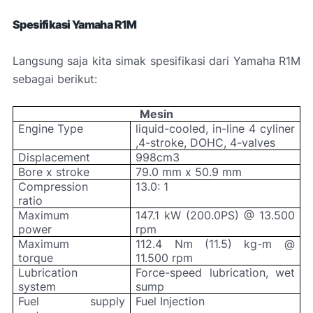
Spesifikasi Yamaha R1M
Langsung saja kita simak spesifikasi dari Yamaha R1M
sebagai berikut:
Mesin
Engine Type
liquid-cooled, in-line 4 cyliner
,4-stroke, DOHC, 4-valves
Displacement
998cm3
Bore x stroke
79.0 mm x 50.9 mm
Compression
13.0: 1
ratio
Maximum
147.1 kW (200.0PS) @ 13.500
power
rpm
Maximum
112.4 Nm (11.5) kg-m @
torque
11.500 rpm
Lubrication
Force-speed lubrication, wet
system
sump
Fuel supply
Fuel Injection