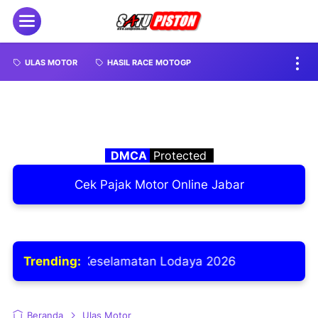
ULAS MOTOR
HASIL RACE MOTOGP
DMCA
Protected
Cek Pajak Motor Online Jabar
asi Keselamatan Lodaya 2026
Trending:
Beranda
Ulas Motor