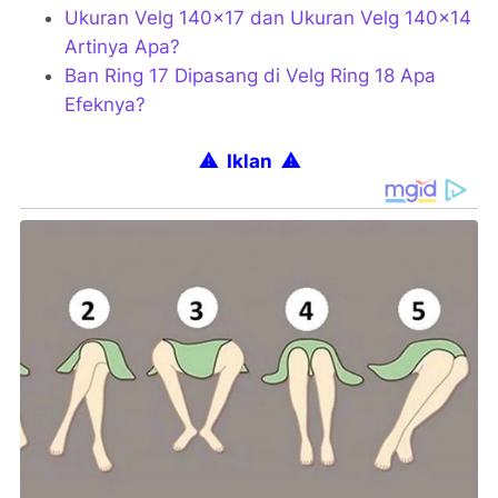
Ukuran Velg 140x17 dan Ukuran Velg 140x14
Artinya Apa?
Ban Ring 17 Dipasang di Velg Ring 18 Apa
Efeknya?
⚠ Iklan
⚠