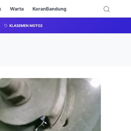
k
Warta
KoranBandung
KLASEMEN MOTO2