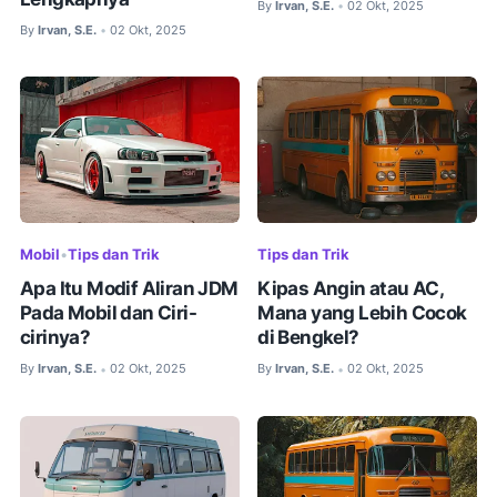
By
Irvan, S.E.
02 Okt, 2025
•
By
Irvan, S.E.
02 Okt, 2025
•
Mobil
•
Tips dan Trik
Tips dan Trik
Apa Itu Modif Aliran JDM
Kipas Angin atau AC,
Pada Mobil dan Ciri-
Mana yang Lebih Cocok
cirinya?
di Bengkel?
By
Irvan, S.E.
02 Okt, 2025
By
Irvan, S.E.
02 Okt, 2025
•
•