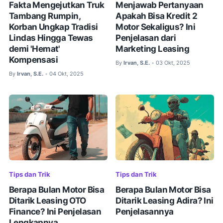
Fakta Mengejutkan Truk
Menjawab Pertanyaan
Tambang Rumpin,
Apakah Bisa Kredit 2
Korban Ungkap Tradisi
Motor Sekaligus? Ini
Lindas Hingga Tewas
Penjelasan dari
demi 'Hemat'
Marketing Leasing
Kompensasi
By
Irvan, S.E.
03 Okt, 2025
•
By
Irvan, S.E.
04 Okt, 2025
•
Tips dan Trik
Tips dan Trik
Berapa Bulan Motor Bisa
Berapa Bulan Motor Bisa
Ditarik Leasing OTO
Ditarik Leasing Adira? Ini
Finance? Ini Penjelasan
Penjelasannya
Lengkapnya