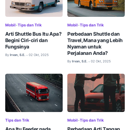
Mobil
•
Tips dan Trik
Mobil
•
Tips dan Trik
Arti Shuttle Bus Itu Apa?
Perbedaan Shuttle dan
Begini Ciri-ciri dan
Travel, Mana yang Lebih
Fungsinya
Nyaman untuk
Perjalanan Anda?
By
Irvan, S.E.
02 Okt, 2025
•
By
Irvan, S.E.
02 Okt, 2025
•
Tips dan Trik
Mobil
•
Tips dan Trik
Apa Itu Feeder pada
Perbedaan Arti Tangan