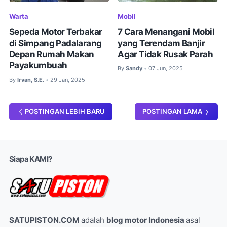
Warta
Mobil
Sepeda Motor Terbakar
7 Cara Menangani Mobil
di Simpang Padalarang
yang Terendam Banjir
Depan Rumah Makan
Agar Tidak Rusak Parah
Payakumbuah
By
Sandy
07 Jun, 2025
•
By
Irvan, S.E.
29 Jan, 2025
•
POSTINGAN LEBIH BARU
POSTINGAN LAMA
Siapa KAMI?
SATUPISTON.COM
adalah
blog motor Indonesia
asal