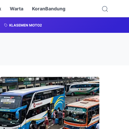
k
Warta
KoranBandung
KLASEMEN MOTO2